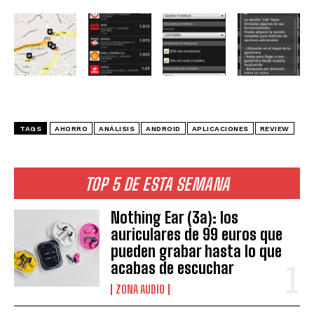
TAGS
AHORRO
ANÁLISIS
ANDROID
APLICACIONES
REVIEW
TOP 5 DE ESTA SEMANA
Nothing Ear (3a): los
auriculares de 99 euros que
pueden grabar hasta lo que
acabas de escuchar
ZONA AUDIO