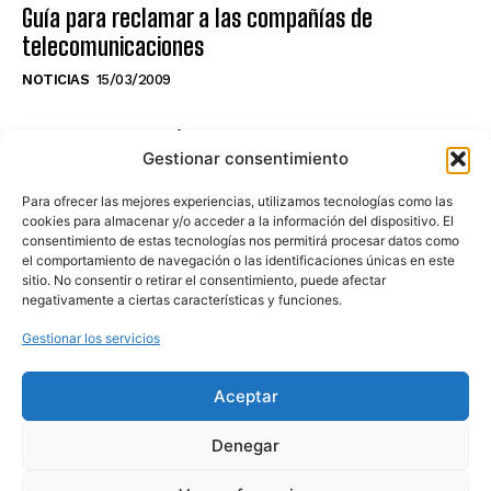
Guía para reclamar a las compañías de
telecomunicaciones
NOTICIAS
15/03/2009
NO TE PIERDAS LO ÚLTIMO DEL CANAL
Gestionar consentimiento
Para ofrecer las mejores experiencias, utilizamos tecnologías como las
cookies para almacenar y/o acceder a la información del dispositivo. El
consentimiento de estas tecnologías nos permitirá procesar datos como
Haz clic en «Estoy de acuerdo» para
el comportamiento de navegación o las identificaciones únicas en este
sitio. No consentir o retirar el consentimiento, puede afectar
activar Youtube
negativamente a ciertas características y funciones.
POLÍTICA DE COOKIES
Gestionar los servicios
Estoy de acuerdo
Aceptar
Denegar