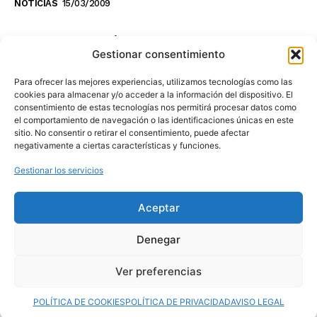
NOTICIAS
15/03/2009
NO TE PIERDAS LO ÚLTIMO DEL CANAL
Gestionar consentimiento
Para ofrecer las mejores experiencias, utilizamos tecnologías como las
cookies para almacenar y/o acceder a la información del dispositivo. El
consentimiento de estas tecnologías nos permitirá procesar datos como
Haz clic en «Estoy de acuerdo» para
el comportamiento de navegación o las identificaciones únicas en este
sitio. No consentir o retirar el consentimiento, puede afectar
activar Youtube
negativamente a ciertas características y funciones.
POLÍTICA DE COOKIES
Gestionar los servicios
Estoy de acuerdo
Aceptar
Denegar
Ver preferencias
© 2025 MovilToday. Todos los derechos reservados.
POLÍTICA DE COOKIES
POLÍTICA DE PRIVACIDAD
AVISO LEGAL