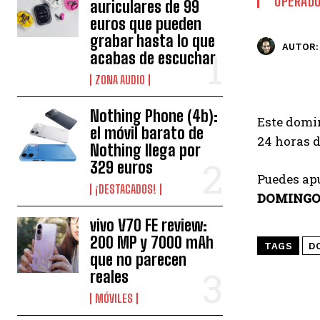
OPERAD
auriculares de 99
euros que pueden
grabar hasta lo que
AUTOR:
acabas de escuchar
ZONA AUDIO
Nothing Phone (4b):
Este domi
el móvil barato de
24 horas d
Nothing llega por
329 euros
Puedes ap
¡DESTACADOS!
DOMINGO
vivo V70 FE review:
200 MP y 7000 mAh
TAGS
D
que no parecen
reales
MÓVILES