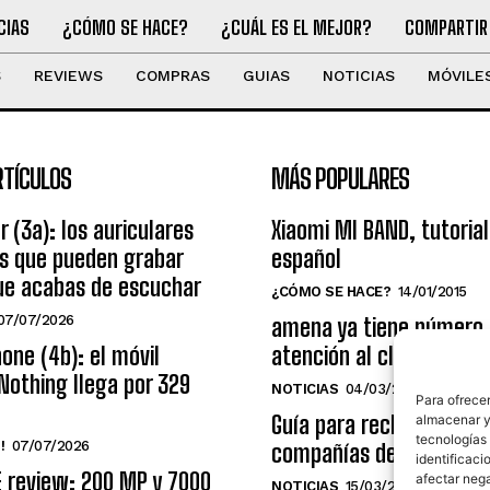
CIAS
¿CÓMO SE HACE?
¿CUÁL ES EL MEJOR?
COMPARTIR
S
REVIEWS
COMPRAS
GUIAS
NOTICIAS
MÓVILE
RTÍCULOS
MÁS POPULARES
r (3a): los auriculares
Xiaomi MI BAND, tutorial
os que pueden grabar
español
ue acabas de escuchar
¿CÓMO SE HACE?
14/01/2015
07/07/2026
amena ya tiene número
one (4b): el móvil
atención al cliente grat
Nothing llega por 329
NOTICIAS
04/03/2014
Para ofrecer
Guía para reclamar a las
almacenar y/
tecnologías
!
07/07/2026
compañías de telecomu
identificaci
E review: 200 MP y 7000
afectar nega
NOTICIAS
15/03/2009