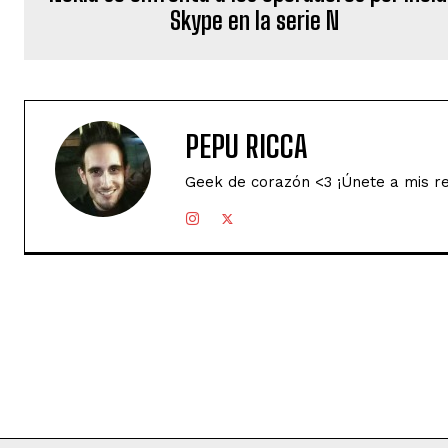
Skype en la serie N
PEPU RICCA
Geek de corazón <3 ¡Únete a mis r