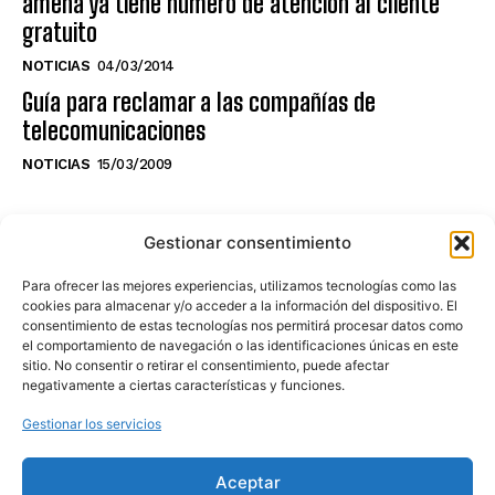
amena ya tiene número de atención al cliente
gratuito
NOTICIAS
04/03/2014
Guía para reclamar a las compañías de
telecomunicaciones
NOTICIAS
15/03/2009
NO TE PIERDAS LO ÚLTIMO DEL CANAL
Gestionar consentimiento
Para ofrecer las mejores experiencias, utilizamos tecnologías como las
cookies para almacenar y/o acceder a la información del dispositivo. El
consentimiento de estas tecnologías nos permitirá procesar datos como
Haz clic en «Estoy de acuerdo» para
el comportamiento de navegación o las identificaciones únicas en este
sitio. No consentir o retirar el consentimiento, puede afectar
activar Youtube
negativamente a ciertas características y funciones.
POLÍTICA DE COOKIES
Gestionar los servicios
Estoy de acuerdo
Aceptar