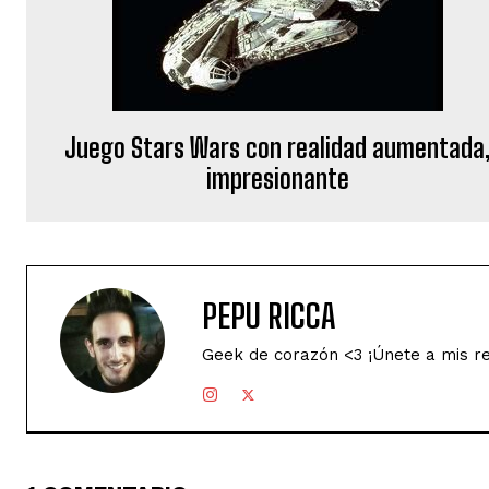
Juego Stars Wars con realidad aumentada
impresionante
PEPU RICCA
Geek de corazón <3 ¡Únete a mis r