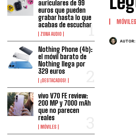
Leg
auriculares de 99
euros que pueden
grabar hasta lo que
MÓVILE
acabas de escuchar
ZONA AUDIO
AUTOR:
Nothing Phone (4b):
el móvil barato de
Nothing llega por
329 euros
¡DESTACADOS!
vivo V70 FE review:
200 MP y 7000 mAh
que no parecen
reales
MÓVILES