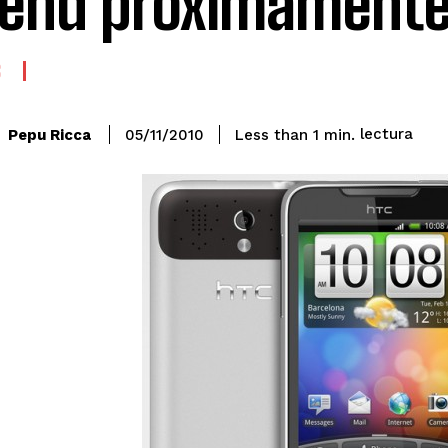
end próximament
S
lectura
Pepu Ricca
Less than 1
min.
05/11/2010