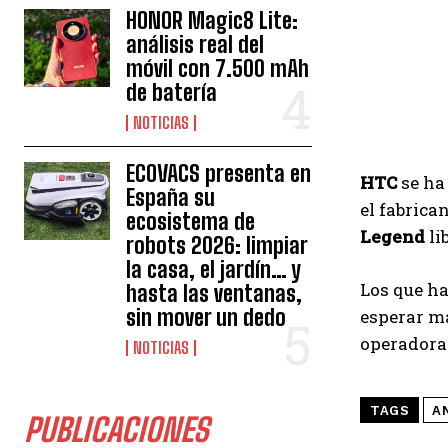
HONOR Magic8 Lite:
análisis real del
móvil con 7.500 mAh
de batería
NOTICIAS
ECOVACS presenta en
HTC
se ha
España su
el fabrica
ecosistema de
Legend
li
robots 2026: limpiar
la casa, el jardín… y
Los que h
hasta las ventanas,
sin mover un dedo
esperar má
operadoras
NOTICIAS
TAGS
A
PUBLICACIONES