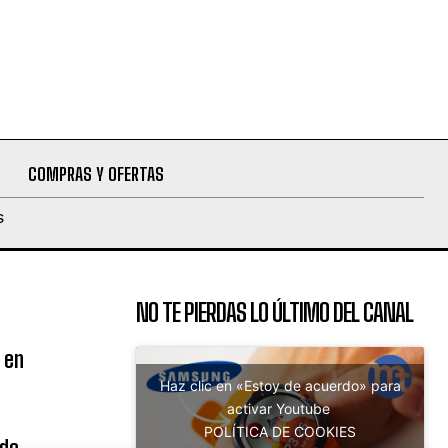
COMPRAS Y OFERTAS
S
NO TE PIERDAS LO ÚLTIMO DEL CANAL
 en
Haz clic en «Estoy de acuerdo» para
activar Youtube
POLÍTICA DE COOKIES