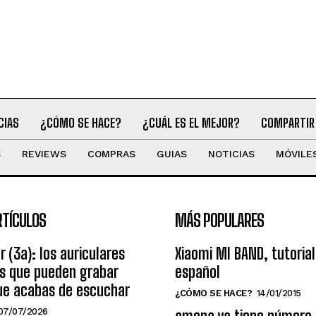
CIAS
¿CÓMO SE HACE?
¿CUÁL ES EL MEJOR?
COMPARTIR
S
REVIEWS
COMPRAS
GUIAS
NOTICIAS
MÓVILE
RTÍCULOS
MÁS POPULARES
r (3a): los auriculares
Xiaomi MI BAND, tutorial
os que pueden grabar
español
ue acabas de escuchar
¿CÓMO SE HACE?
14/01/2015
07/07/2026