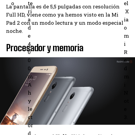
o
te
el
La pantalla es de 5,5 pulgadas con resolución
rí
X
Full HD, viene como ya hemos visto en la Mi
a
ia
Pad 2 con un modo lectura y un modo especial
d
o
noche.
e
m
4.
i
Procesador y memoria
0
R
0
e
0
d
m
m
A
i
h
N
y
ot
le
e
ct
3.
or
d