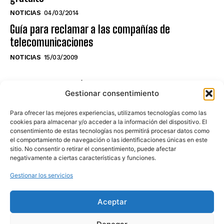
NOTICIAS
04/03/2014
Guía para reclamar a las compañías de
telecomunicaciones
NOTICIAS
15/03/2009
NO TE PIERDAS LO ÚLTIMO DEL CANAL
Gestionar consentimiento
Para ofrecer las mejores experiencias, utilizamos tecnologías como las
cookies para almacenar y/o acceder a la información del dispositivo. El
consentimiento de estas tecnologías nos permitirá procesar datos como
Haz clic en «Estoy de acuerdo» para
el comportamiento de navegación o las identificaciones únicas en este
sitio. No consentir o retirar el consentimiento, puede afectar
activar Youtube
negativamente a ciertas características y funciones.
POLÍTICA DE COOKIES
Gestionar los servicios
Estoy de acuerdo
Aceptar