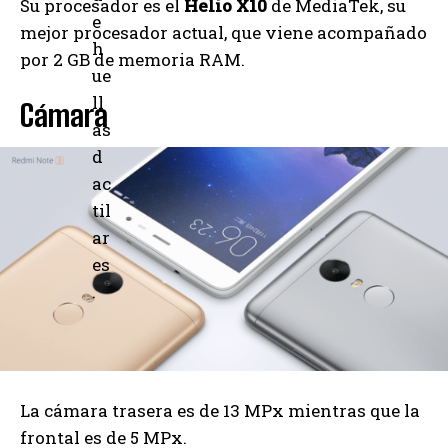
Su procesador es el
Helio X10
de MediaTek, su
e
mejor procesador actual, que viene acompañado
h
por 2 GB de memoria RAM.
ue
ll
Cámara
as
d
ac
til
ar
es
.
La cámara trasera es de 13 MPx mientras que la
frontal es de 5 MPx.