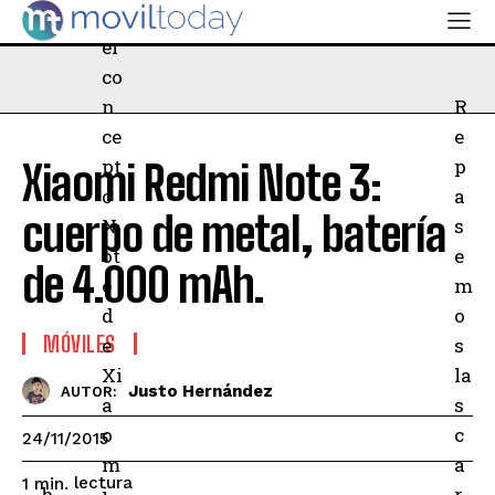
d
el
co
n
R
ce
e
pt
p
Xiaomi Redmi Note 3:
o
a
cuerpo de metal, batería
N
s
ot
e
de 4.000 mAh.
e
m
d
o
MÓVILES
e
s
Xi
la
Justo Hernández
AUTOR:
a
s
o
c
24/11/2015
m
a
lectura
1
min.
h
i
r