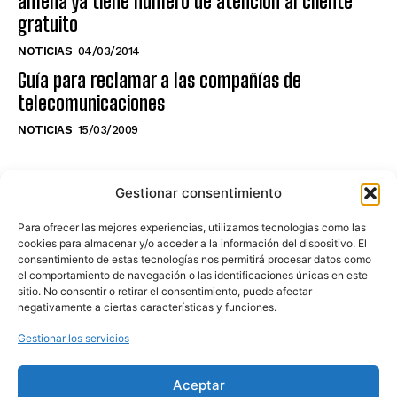
amena ya tiene número de atención al cliente
gratuito
NOTICIAS
04/03/2014
Guía para reclamar a las compañías de
telecomunicaciones
NOTICIAS
15/03/2009
NO TE PIERDAS LO ÚLTIMO DEL CANAL
Gestionar consentimiento
Para ofrecer las mejores experiencias, utilizamos tecnologías como las
cookies para almacenar y/o acceder a la información del dispositivo. El
consentimiento de estas tecnologías nos permitirá procesar datos como
Haz clic en «Estoy de acuerdo» para
el comportamiento de navegación o las identificaciones únicas en este
sitio. No consentir o retirar el consentimiento, puede afectar
activar Youtube
negativamente a ciertas características y funciones.
POLÍTICA DE COOKIES
Gestionar los servicios
Estoy de acuerdo
Aceptar