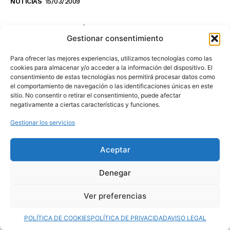
NOTICIAS
15/03/2009
NO TE PIERDAS LO ÚLTIMO DEL CANAL
Gestionar consentimiento
Para ofrecer las mejores experiencias, utilizamos tecnologías como las
cookies para almacenar y/o acceder a la información del dispositivo. El
consentimiento de estas tecnologías nos permitirá procesar datos como
Haz clic en «Estoy de acuerdo» para
el comportamiento de navegación o las identificaciones únicas en este
sitio. No consentir o retirar el consentimiento, puede afectar
activar Youtube
negativamente a ciertas características y funciones.
POLÍTICA DE COOKIES
Gestionar los servicios
Estoy de acuerdo
Aceptar
Denegar
Ver preferencias
© 2025 MovilToday. Todos los derechos reservados.
POLÍTICA DE COOKIES
POLÍTICA DE PRIVACIDAD
AVISO LEGAL