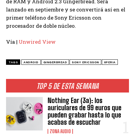
de RAM y Android 2.3 Gingerbread. Será
lanzado en septiembre y se convertirá así en el
primer teléfono de Sony Ericsson con
procesador de doble núcleo.
Vía |
Unwired View
TAGS
ANDROID
GINGERBREAD
SONY ERICSSON
XPERIA
TOP 5 DE ESTA SEMANA
Nothing Ear (3a): los
auriculares de 99 euros que
pueden grabar hasta lo que
acabas de escuchar
ZONA AUDIO