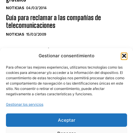
NOTICIAS
04/03/2014
Guía para reclamar a las compañías de
telecomunicaciones
NOTICIAS
15/03/2009
NO TE PIERDAS LO ÚLTIMO DEL CANAL
Gestionar consentimiento
Para ofrecer las mejores experiencias, utilizamos tecnologías como las
cookies para almacenar y/o acceder a la información del dispositivo. El
consentimiento de estas tecnologías nos permitirá procesar datos como
Haz clic en «Estoy de acuerdo» para
el comportamiento de navegación o las identificaciones únicas en este
sitio. No consentir o retirar el consentimiento, puede afectar
activar Youtube
negativamente a ciertas características y funciones.
POLÍTICA DE COOKIES
Gestionar los servicios
Estoy de acuerdo
Aceptar