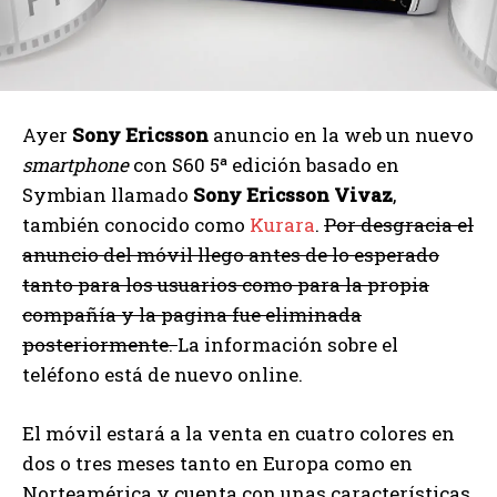
Ayer
Sony Ericsson
anuncio en la web un nuevo
smartphone
con S60 5ª edición basado en
Symbian llamado
Sony Ericsson Vivaz
,
también conocido como
Kurara
.
Por desgracia el
anuncio del móvil llego antes de lo esperado
tanto para los usuarios como para la propia
compañía y la pagina fue eliminada
posteriormente.
La información sobre el
teléfono está de nuevo online.
El móvil estará a la venta en cuatro colores en
dos o tres meses tanto en Europa como en
Norteamérica y cuenta con unas características