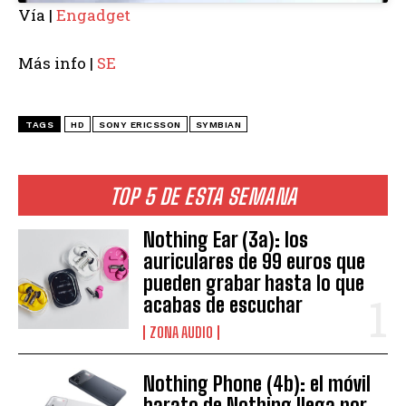
Vía |
Engadget
Más info |
SE
TAGS
HD
SONY ERICSSON
SYMBIAN
TOP 5 DE ESTA SEMANA
Nothing Ear (3a): los
auriculares de 99 euros que
pueden grabar hasta lo que
acabas de escuchar
ZONA AUDIO
Nothing Phone (4b): el móvil
barato de Nothing llega por