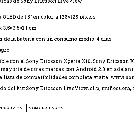
ticas de Sony Ericsson LiveView:
 OLED de 1,3″ en color, a 128×128 píxels
 3.5×3.5×1.1 cm
n de la batería con un consumo medio: 4 días
egro
ble con el Sony Ericsson Xperia X10, Sony Ericsson 
a mayoría de otras marcas con Android 2.0 en adelant
a lista de compatibilidades completa visita: www.s
do del kit: Sony Ericsson LiveView, clip, muñequera,
CCESORIOS
SONY ERICSSON