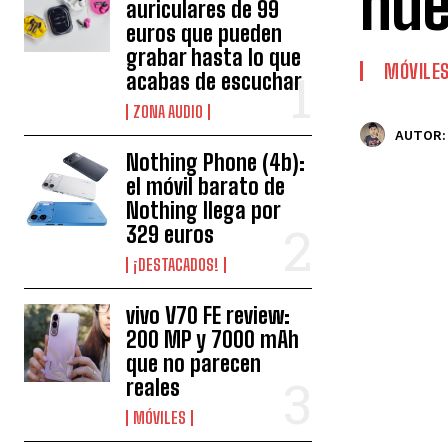
nue
auriculares de 99
euros que pueden
grabar hasta lo que
MÓVILE
acabas de escuchar
ZONA AUDIO
AUTOR:
Nothing Phone (4b):
el móvil barato de
Nothing llega por
329 euros
¡DESTACADOS!
vivo V70 FE review:
200 MP y 7000 mAh
que no parecen
reales
MÓVILES