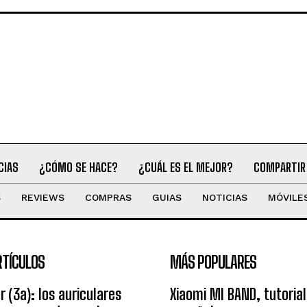
CIAS
¿CÓMO SE HACE?
¿CUÁL ES EL MEJOR?
COMPARTIR
S
REVIEWS
COMPRAS
GUIAS
NOTICIAS
MÓVILE
RTÍCULOS
MÁS POPULARES
r (3a): los auriculares
Xiaomi MI BAND, tutorial