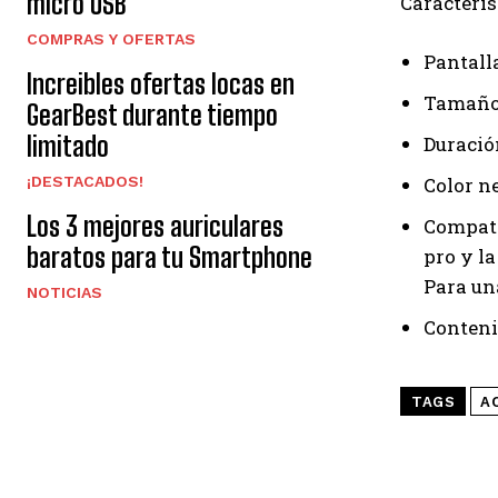
micro USB
Caracterís
COMPRAS Y OFERTAS
Pantalla
Increibles ofertas locas en
Tamaño:
GearBest durante tiempo
limitado
Duració
¡DESTACADOS!
Color n
Los 3 mejores auriculares
Compati
baratos para tu Smartphone
pro y l
Para un
NOTICIAS
Conteni
TAGS
A