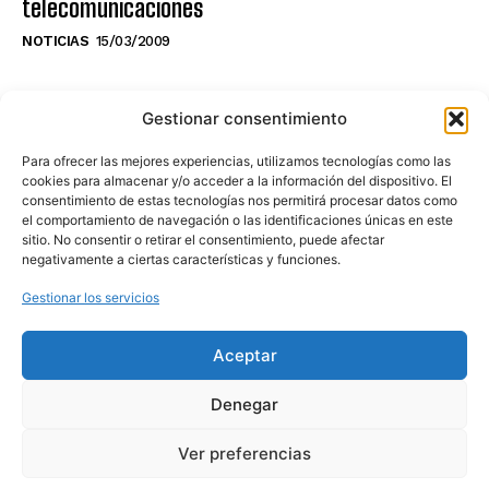
telecomunicaciones
NOTICIAS
15/03/2009
NO TE PIERDAS LO ÚLTIMO DEL CANAL
Gestionar consentimiento
Para ofrecer las mejores experiencias, utilizamos tecnologías como las
cookies para almacenar y/o acceder a la información del dispositivo. El
consentimiento de estas tecnologías nos permitirá procesar datos como
Haz clic en «Estoy de acuerdo» para
el comportamiento de navegación o las identificaciones únicas en este
sitio. No consentir o retirar el consentimiento, puede afectar
activar Youtube
negativamente a ciertas características y funciones.
POLÍTICA DE COOKIES
Gestionar los servicios
Estoy de acuerdo
Aceptar
Denegar
Ver preferencias