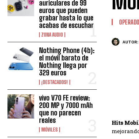
Mob
auriculares de 99
euros que pueden
grabar hasta lo que
OPERAD
acabas de escuchar
ZONA AUDIO
AUTOR:
Nothing Phone (4b):
el móvil barato de
Nothing llega por
329 euros
¡DESTACADOS!
vivo V70 FE review:
200 MP y 7000 mAh
que no parecen
reales
Hits Mobi
MÓVILES
mejorando