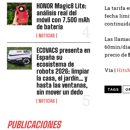
HONOR Magic8 Lite:
La tarifa 
análisis real del
fecha limi
móvil con 7.500 mAh
continuida
de batería
NOTICIAS
Las llamad
60min/día 
ECOVACS presenta en
precio de
España su
ecosistema de
Vía |
Hits
robots 2026: limpiar
la casa, el jardín… y
hasta las ventanas,
TAGS
O
sin mover un dedo
NOTICIAS
PUBLICACIONES