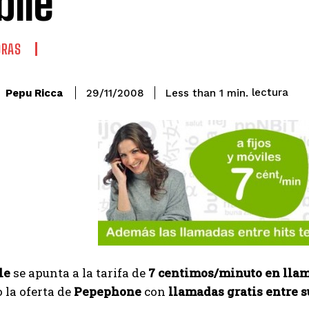
ile
ORAS
lectura
Pepu Ricca
Less than 1
min.
29/11/2008
le
se apunta a la tarifa de
7 centimos/minuto en llam
 la oferta de
Pepephone
con
llamadas gratis entre s