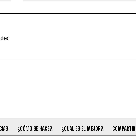
edes!
CIAS
¿CÓMO SE HACE?
¿CUÁL ES EL MEJOR?
COMPARTIR