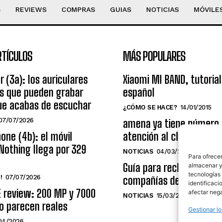
S
REVIEWS
COMPRAS
GUIAS
NOTICIAS
MÓVILE
RTÍCULOS
MÁS POPULARES
r (3a): los auriculares
Xiaomi MI BAND, tutorial
os que pueden grabar
español
ue acabas de escuchar
¿CÓMO SE HACE?
14/01/2015
07/07/2026
amena ya tiene número
one (4b): el móvil
atención al cliente grat
Nothing llega por 329
NOTICIAS
04/03/2014
Para ofrecer
Guía para reclamar a las
almacenar y/
tecnologías
!
07/07/2026
compañías de telecomu
identificaci
E review: 200 MP y 7000
afectar nega
NOTICIAS
15/03/2009
o parecen reales
Gestionar lo
04/2026