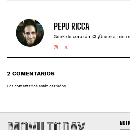
PEPU RICCA
Geek de corazón <3 ¡Únete a mis r
2 COMENTARIOS
Los comentarios están cerrados.
MOVILTODAY
NOTI