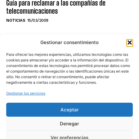
Guía para reclamar a las compañías de
telecomunicaciones
NOTICIAS
15/03/2009
NO TE PIERDAS LO ÚLTIMO DEL CANAL
Gestionar consentimiento
Para ofrecer las mejores experiencias, utilizamos tecnologías como las
cookies para almacenar y/o acceder a la información del dispositivo. El
consentimiento de estas tecnologías nos permitirá procesar datos como
Haz clic en «Estoy de acuerdo» para
el comportamiento de navegación o las identificaciones únicas en este
sitio. No consentir o retirar el consentimiento, puede afectar
activar Youtube
negativamente a ciertas características y funciones.
POLÍTICA DE COOKIES
Gestionar los servicios
Estoy de acuerdo
Aceptar
Denegar
Ver preferencias