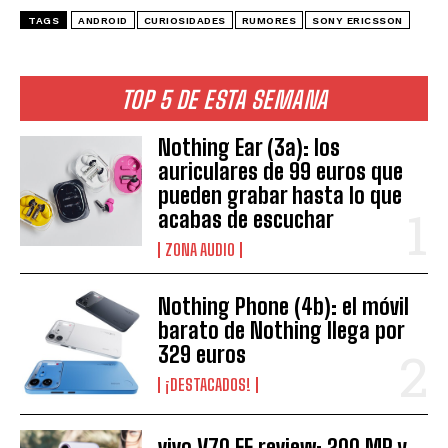
TAGS
ANDROID
CURIOSIDADES
RUMORES
SONY ERICSSON
TOP 5 DE ESTA SEMANA
Nothing Ear (3a): los
auriculares de 99 euros que
pueden grabar hasta lo que
acabas de escuchar
ZONA AUDIO
Nothing Phone (4b): el móvil
barato de Nothing llega por
329 euros
¡DESTACADOS!
vivo V70 FE review: 200 MP y