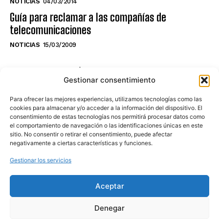
NOTICIAS
04/03/2014
Guía para reclamar a las compañías de
telecomunicaciones
NOTICIAS
15/03/2009
NO TE PIERDAS LO ÚLTIMO DEL CANAL
Gestionar consentimiento
Para ofrecer las mejores experiencias, utilizamos tecnologías como las
cookies para almacenar y/o acceder a la información del dispositivo. El
consentimiento de estas tecnologías nos permitirá procesar datos como
Haz clic en «Estoy de acuerdo» para
el comportamiento de navegación o las identificaciones únicas en este
sitio. No consentir o retirar el consentimiento, puede afectar
activar Youtube
negativamente a ciertas características y funciones.
POLÍTICA DE COOKIES
Gestionar los servicios
Estoy de acuerdo
Aceptar
Denegar