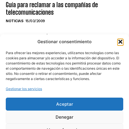
Guía para reclamar a las compañías de
telecomunicaciones
NOTICIAS
15/03/2009
NO TE PIERDAS LO ÚLTIMO DEL CANAL
Gestionar consentimiento
Para ofrecer las mejores experiencias, utilizamos tecnologías como las
cookies para almacenar y/o acceder a la información del dispositivo. El
consentimiento de estas tecnologías nos permitirá procesar datos como
Haz clic en «Estoy de acuerdo» para
el comportamiento de navegación o las identificaciones únicas en este
sitio. No consentir o retirar el consentimiento, puede afectar
activar Youtube
negativamente a ciertas características y funciones.
POLÍTICA DE COOKIES
Gestionar los servicios
Estoy de acuerdo
Aceptar
Denegar