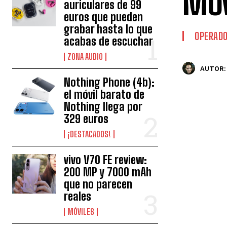
Móv
auriculares de 99
euros que pueden
grabar hasta lo que
OPERAD
acabas de escuchar
ZONA AUDIO
AUTOR:
Nothing Phone (4b):
el móvil barato de
Nothing llega por
329 euros
¡DESTACADOS!
vivo V70 FE review:
200 MP y 7000 mAh
que no parecen
reales
MÓVILES