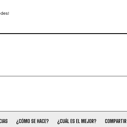
edes!
CIAS
¿CÓMO SE HACE?
¿CUÁL ES EL MEJOR?
COMPARTIR