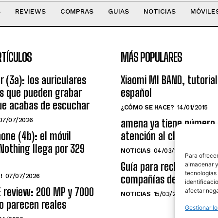
S
REVIEWS
COMPRAS
GUIAS
NOTICIAS
MÓVILE
RTÍCULOS
MÁS POPULARES
r (3a): los auriculares
Xiaomi MI BAND, tutorial
os que pueden grabar
español
ue acabas de escuchar
¿CÓMO SE HACE?
14/01/2015
07/07/2026
amena ya tiene número
one (4b): el móvil
atención al cliente grat
Nothing llega por 329
NOTICIAS
04/03/2014
Para ofrecer
Guía para reclamar a las
almacenar y/
tecnologías
!
07/07/2026
compañías de telecomu
identificaci
E review: 200 MP y 7000
afectar nega
NOTICIAS
15/03/2009
o parecen reales
Gestionar lo