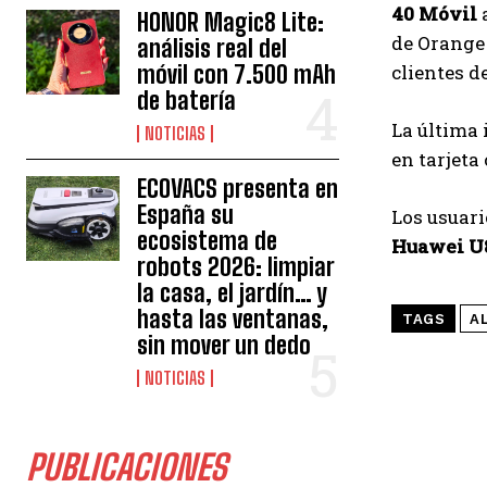
40 Móvil
HONOR Magic8 Lite:
de Orange 
análisis real del
móvil con 7.500 mAh
clientes d
de batería
La última 
NOTICIAS
en tarjet
ECOVACS presenta en
España su
Los usuari
ecosistema de
Huawei U
robots 2026: limpiar
la casa, el jardín… y
hasta las ventanas,
TAGS
A
sin mover un dedo
NOTICIAS
PUBLICACIONES