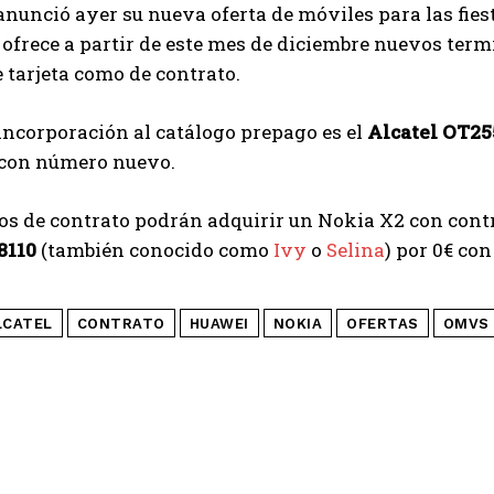
anunció ayer su nueva oferta de móviles para las fies
ofrece a partir de este mes de diciembre nuevos term
e tarjeta como de contrato.
incorporación al catálogo prepago es el
Alcatel OT255
a con número nuevo.
os de contrato podrán adquirir un Nokia X2 con contra
8110
(también conocido como
Ivy
o
Selina
) por 0€ co
LCATEL
CONTRATO
HUAWEI
NOKIA
OFERTAS
OMVS