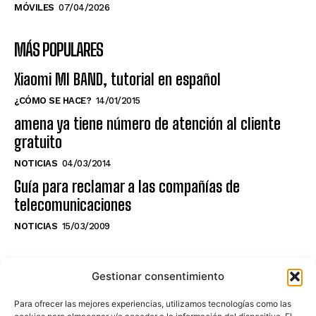
MÓVILES
07/04/2026
MÁS POPULARES
Xiaomi MI BAND, tutorial en español
¿CÓMO SE HACE?
14/01/2015
amena ya tiene número de atención al cliente
gratuito
NOTICIAS
04/03/2014
Guía para reclamar a las compañías de
telecomunicaciones
NOTICIAS
15/03/2009
NO TE PIERDAS LO ÚLTIMO DEL CANAL
Gestionar consentimiento
Para ofrecer las mejores experiencias, utilizamos tecnologías como las