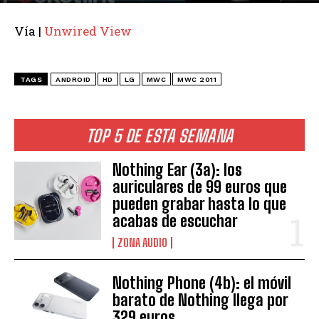
Vía |
Unwired View
TAGS
ANDROID
HD
LG
MWC
MWC 2011
TOP 5 DE ESTA SEMANA
Nothing Ear (3a): los
auriculares de 99 euros que
pueden grabar hasta lo que
acabas de escuchar
ZONA AUDIO
Nothing Phone (4b): el móvil
barato de Nothing llega por
329 euros