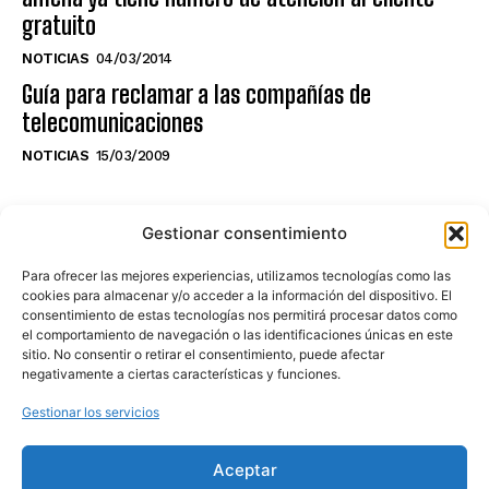
gratuito
NOTICIAS
04/03/2014
Guía para reclamar a las compañías de
telecomunicaciones
NOTICIAS
15/03/2009
NO TE PIERDAS LO ÚLTIMO DEL CANAL
Gestionar consentimiento
Para ofrecer las mejores experiencias, utilizamos tecnologías como las
cookies para almacenar y/o acceder a la información del dispositivo. El
consentimiento de estas tecnologías nos permitirá procesar datos como
Haz clic en «Estoy de acuerdo» para
el comportamiento de navegación o las identificaciones únicas en este
sitio. No consentir o retirar el consentimiento, puede afectar
activar Youtube
negativamente a ciertas características y funciones.
POLÍTICA DE COOKIES
Gestionar los servicios
Estoy de acuerdo
Aceptar