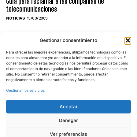
Guía para reclamar a las compañías de
telecomunicaciones
NOTICIAS
15/03/2009
NO TE PIERDAS LO ÚLTIMO DEL CANAL
Gestionar consentimiento
Para ofrecer las mejores experiencias, utilizamos tecnologías como las
cookies para almacenar y/o acceder a la información del dispositivo. El
consentimiento de estas tecnologías nos permitirá procesar datos como
Haz clic en «Estoy de acuerdo» para
el comportamiento de navegación o las identificaciones únicas en este
sitio. No consentir o retirar el consentimiento, puede afectar
activar Youtube
negativamente a ciertas características y funciones.
POLÍTICA DE COOKIES
Gestionar los servicios
Estoy de acuerdo
Aceptar
Denegar
Ver preferencias