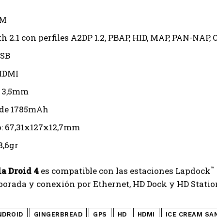
FM
th 2.1 con perfiles A2DP 1.2, PBAP, HID, MAP, PAN-NAP,
USB
HDMI
e 3,5mm
 de 1785mAh
: 67,31x127x12,7mm
8,6gr
™
a Droid 4
es compatible con las estaciones Lapdock
porada y conexión por Ethernet, HD Dock y HD Statio
NDROID
GINGERBREAD
GPS
HD
HDMI
ICE CREAM SA