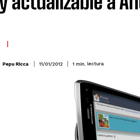
 y actualizable a A
S
lectura
Pepu Ricca
1
min.
11/01/2012