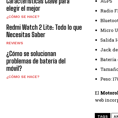
Características Clave para
AGPS
elegir el mejor
Radio 
¿CÓMO SE HACE?
Bluetoo
Redmi Watch 2 Lite: Todo lo que
Micro 
Necesitas Saber
Salida 
REVIEWS
Jack d
¿Cómo se solucionan
Batería
problemas de batería del
móvil?
Tamaño
¿CÓMO SE HACE?
Peso: 17
El
Motorol
web incor
TAGS
A