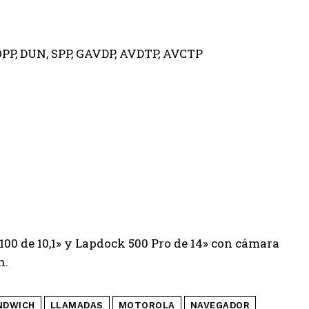
 OPP, DUN, SPP, GAVDP, AVDTP, AVCTP
100 de 10,1» y Lapdock 500 Pro de 14» con cámara
n.
NDWICH
LLAMADAS
MOTOROLA
NAVEGADOR