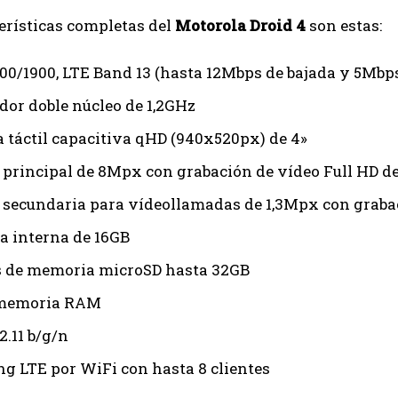
erísticas completas del
Motorola Droid 4
son estas:
0/1900, LTE Band 13 (hasta 12Mbps de bajada y 5Mbps
dor doble núcleo de 1,2GHz
a táctil capacitiva qHD (940x520px) de 4»
principal de 8Mpx con grabación de vídeo Full HD d
secundaria para vídeollamadas de 1,3Mpx con graba
 interna de 16GB
s de memoria microSD hasta 32GB
 memoria RAM
2.11 b/g/n
ng LTE por WiFi con hasta 8 clientes