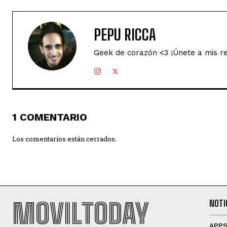
PEPU RICCA
Geek de corazón <3 ¡Únete a mis r
1 COMENTARIO
Los comentarios están cerrados.
MOVILTODAY
NOTI
APP