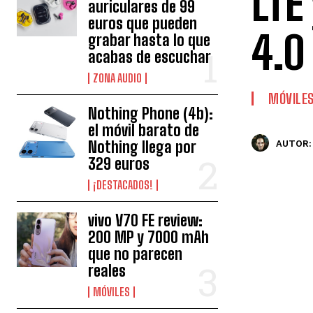
LTE
auriculares de 99
euros que pueden
4.0
grabar hasta lo que
acabas de escuchar
ZONA AUDIO
MÓVILE
Nothing Phone (4b):
el móvil barato de
Nothing llega por
AUTOR:
329 euros
¡DESTACADOS!
vivo V70 FE review:
200 MP y 7000 mAh
que no parecen
reales
MÓVILES