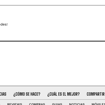
edes!
CIAS
¿CÓMO SE HACE?
¿CUÁL ES EL MEJOR?
COMPARTIR
S
REVIEWS
COMPRAS
GUIAS
NOTICIAS
MÓVILE