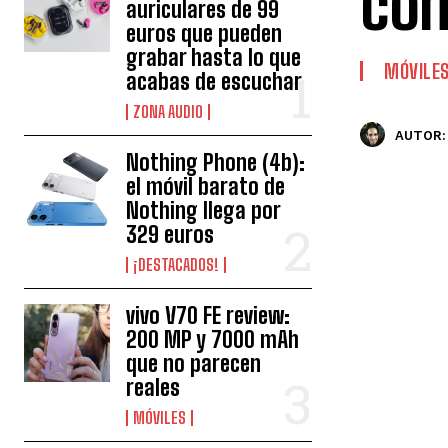
con
auriculares de 99
euros que pueden
grabar hasta lo que
MÓVILE
acabas de escuchar
ZONA AUDIO
AUTOR:
Nothing Phone (4b):
el móvil barato de
Nothing llega por
329 euros
¡DESTACADOS!
vivo V70 FE review:
200 MP y 7000 mAh
que no parecen
reales
MÓVILES