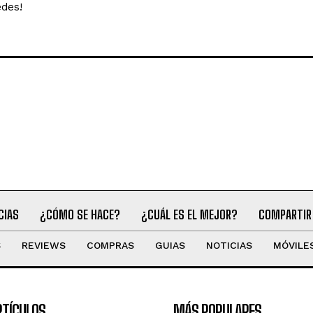
edes!
CIAS
¿CÓMO SE HACE?
¿CUÁL ES EL MEJOR?
COMPARTIR
S
REVIEWS
COMPRAS
GUIAS
NOTICIAS
MÓVILE
RTÍCULOS
MÁS POPULARES