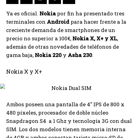
Ya es oficial.
Nokia
por fin ha presentado tres
terminales con
Android
para hacer frente a la
creciente demanda de smartphones de un
precio no superior a 100€,
Nokia X, X+ y XL
,
además de otras novedades de teléfonos de
gama baja,
Nokia 220
y
Asha 230
.
Nokia X y X+
Ambos poseen una pantalla de 4″ IPS de 800 x
480 píxeles, procesador de doble núcleo
Snapdragon S4 a 1 Ghz y tecnología 3G con dual
SIM. Los dos modelos tienen memoria interna
de 4GB y ambos soportan tarjeta micro-SD de