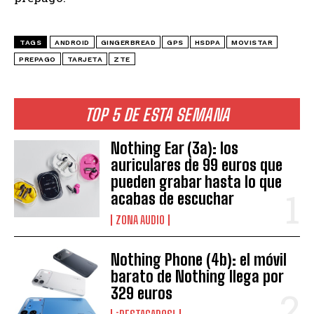
TAGS
ANDROID
GINGERBREAD
GPS
HSDPA
MOVISTAR
PREPAGO
TARJETA
ZTE
TOP 5 DE ESTA SEMANA
Nothing Ear (3a): los
auriculares de 99 euros que
pueden grabar hasta lo que
acabas de escuchar
ZONA AUDIO
Nothing Phone (4b): el móvil
barato de Nothing llega por
329 euros