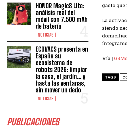
HONOR Magic8 Lite:
gasto que 
análisis real del
móvil con 7.500 mAh
La activac
de batería
siendo nec
NOTICIAS
domiciliad
íntegramen
ECOVACS presenta en
España su
Vía |
GSMs
ecosistema de
robots 2026: limpiar
la casa, el jardín… y
TAGS
C
hasta las ventanas,
sin mover un dedo
NOTICIAS
PUBLICACIONES