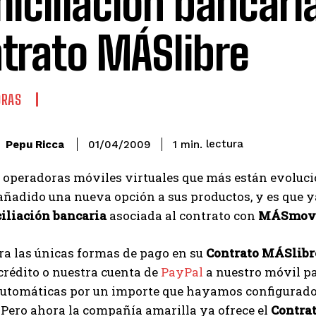
iciliación bancari
trato MÁSlibre
ORAS
lectura
Pepu Ricca
1
min.
01/04/2009
 operadoras móviles virtuales que más están evoluc
ñadido una nueva opción a sus productos, y es que ya
iliación bancaria
asociada al contrato con
MÁSmov
ra las únicas formas de pago en su
Contrato MÁSlibr
 crédito o nuestra cuenta de
PayPal
a nuestro móvil pa
automáticas por un importe que hayamos configurado 
Pero ahora la compañía amarilla ya ofrece el
Contra