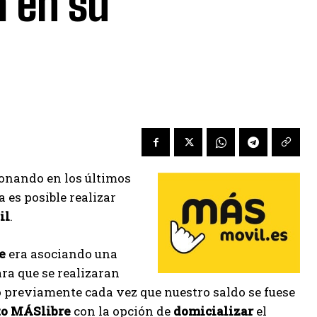
a en su
ionando en los últimos
 es posible realizar
il
.
e
era asociando una
ra que se realizaran
previamente cada vez que nuestro saldo se fuese
to MÁSlibre
con la opción de
domicializar
el