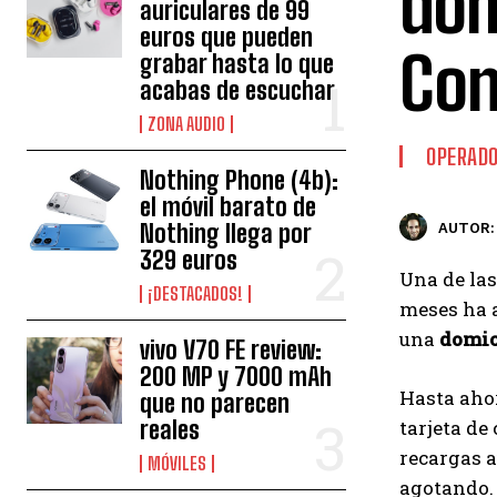
dom
auriculares de 99
euros que pueden
Con
grabar hasta lo que
acabas de escuchar
ZONA AUDIO
OPERAD
Nothing Phone (4b):
el móvil barato de
Nothing llega por
AUTOR:
329 euros
Una de las
¡DESTACADOS!
meses ha a
una
domic
vivo V70 FE review:
200 MP y 7000 mAh
Hasta aho
que no parecen
reales
tarjeta de
recargas 
MÓVILES
agotando. 