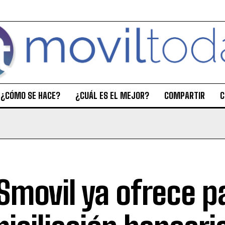
¿CÓMO SE HACE?
¿CUÁL ES EL MEJOR?
COMPARTIR
C
movil ya ofrece p