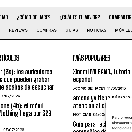
CIAS
¿CÓMO SE HACE?
¿CUÁL ES EL MEJOR?
COMPARTIR
S
REVIEWS
COMPRAS
GUIAS
NOTICIAS
MÓVILE
RTÍCULOS
MÁS POPULARES
r (3a): los auriculares
Xiaomi MI BAND, tutorial
os que pueden grabar
español
ue acabas de escuchar
¿CÓMO SE HACE?
14/01/2015
07/07/2026
amena ya tiene número
one (4b): el móvil
atención al cliente grat
Nothing llega por 329
NOTICIAS
04/03/2014
Para ofrecer
Guía para reclamar a las
almacenar y/
tecnologías
!
07/07/2026
compañías de telecomu