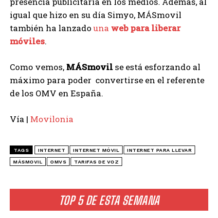
presencia publicitaria en los medios. Además, al
igual que hizo en su día Simyo, MÁSmovil
también ha lanzado
una
web para liberar
móviles
.
Como vemos,
MÁSmovil
se está esforzando al
máximo para poder convertirse en el referente
de los OMV en España.
Vía |
Movilonia
TAGS
INTERNET
INTERNET MÓVIL
INTERNET PARA LLEVAR
MÁSMOVIL
OMVS
TARIFAS DE VOZ
TOP 5 DE ESTA SEMANA