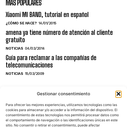
MÁS POPULARES
Xiaomi MI BAND, tutorial en español
¿CÓMO SE HACE?
14/01/2015
amena ya tiene número de atención al cliente
gratuito
NOTICIAS
04/03/2014
Guía para reclamar a las compañías de
telecomunicaciones
NOTICIAS
15/03/2009
NO TE PIERDAS LO ÚLTIMO DEL CANAL
Gestionar consentimiento
Para ofrecer las mejores experiencias, utilizamos tecnologías como las
cookies para almacenar y/o acceder a la información del dispositivo. El
consentimiento de estas tecnologías nos permitirá procesar datos como
Haz clic en «Estoy de acuerdo» para
el comportamiento de navegación o las identificaciones únicas en este
sitio. No consentir o retirar el consentimiento, puede afectar
activar Youtube