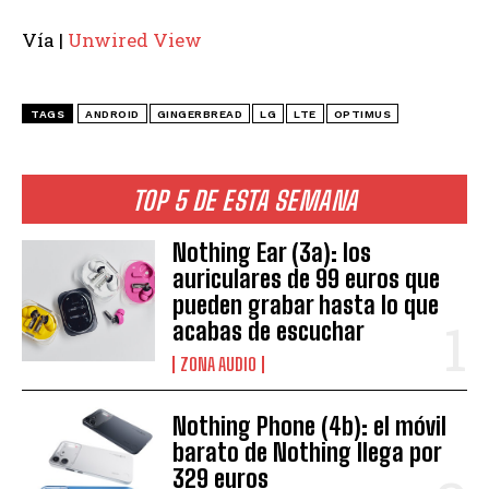
Vía |
Unwired View
TAGS
ANDROID
GINGERBREAD
LG
LTE
OPTIMUS
TOP 5 DE ESTA SEMANA
Nothing Ear (3a): los
auriculares de 99 euros que
pueden grabar hasta lo que
acabas de escuchar
ZONA AUDIO
Nothing Phone (4b): el móvil
barato de Nothing llega por
329 euros