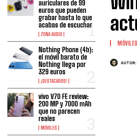
Win
auriculares de 99
euros que pueden
act
grabar hasta lo que
acabas de escuchar
ZONA AUDIO
MÓVILE
Nothing Phone (4b):
el móvil barato de
Nothing llega por
AUTOR:
329 euros
¡DESTACADOS!
vivo V70 FE review:
200 MP y 7000 mAh
que no parecen
reales
MÓVILES