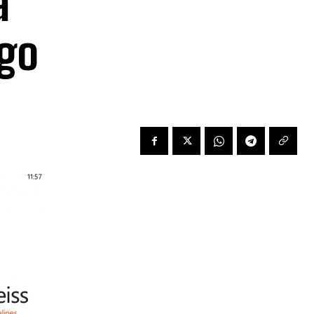
a
ngo