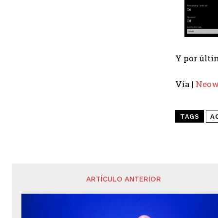
Y por últi
Vía |
Neow
TAGS
A
ARTÍCULO ANTERIOR