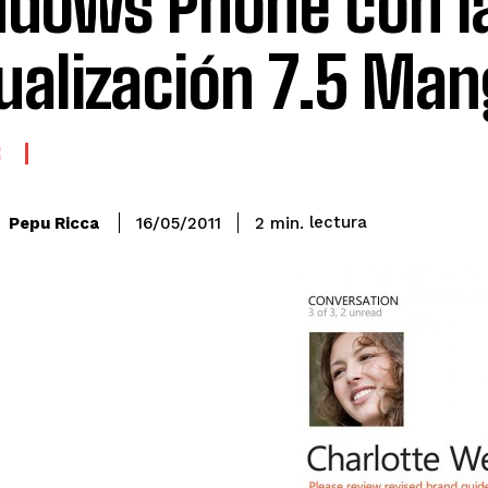
dows Phone con l
ualización 7.5 Ma
S
lectura
Pepu Ricca
2
min.
16/05/2011