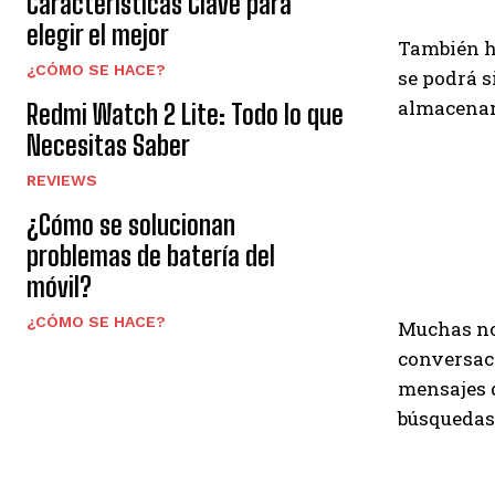
Características Clave para
elegir el mejor
También h
¿CÓMO SE HACE?
se podrá s
almacenam
Redmi Watch 2 Lite: Todo lo que
Necesitas Saber
REVIEWS
¿Cómo se solucionan
problemas de batería del
móvil?
¿CÓMO SE HACE?
Muchas nov
conversaci
mensajes d
búsquedas