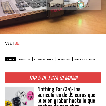
Vía |
SE
TAGS
ANDROID
CURIOSIDADES
SAMSUNG
SONY ERICSSON
TOP 5 DE ESTA SEMANA
Nothing Ear (3a): los
auriculares de 99 euros que
pueden grabar hasta lo que