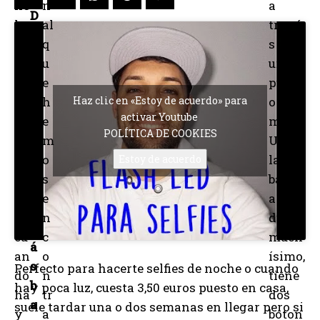
xe
n
a
D
le
al
travé
p
s
q
s de
a
qu
u
un
r
e
e
puert
a
en
h
Haz clic en «Estoy de acuerdo» para
o
m
activar Youtube
el
e
micro
ó
POLÍTICA DE COOKIES
M
m
USB,
v
ar
o
la
Estoy de acuerdo
il
io
s
baterí
e
Br
e
a
s
os
n
dura
m
cu
c
much
á
an
o
ísimo,
s
Perfecto para hacerte selfies de noche o cuando
do
n
tiene
b
hay poca luz, cuesta 3,50 euros puesto en casa,
ha
tr
dos
a
suele tardar una o dos semanas en llegar pero si
y
a
boton