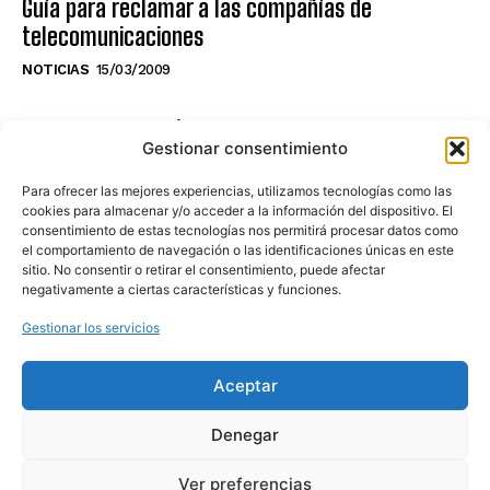
Guía para reclamar a las compañías de
telecomunicaciones
NOTICIAS
15/03/2009
NO TE PIERDAS LO ÚLTIMO DEL CANAL
Gestionar consentimiento
Para ofrecer las mejores experiencias, utilizamos tecnologías como las
cookies para almacenar y/o acceder a la información del dispositivo. El
consentimiento de estas tecnologías nos permitirá procesar datos como
Haz clic en «Estoy de acuerdo» para
el comportamiento de navegación o las identificaciones únicas en este
sitio. No consentir o retirar el consentimiento, puede afectar
activar Youtube
negativamente a ciertas características y funciones.
POLÍTICA DE COOKIES
Gestionar los servicios
Estoy de acuerdo
Aceptar
Denegar
Ver preferencias