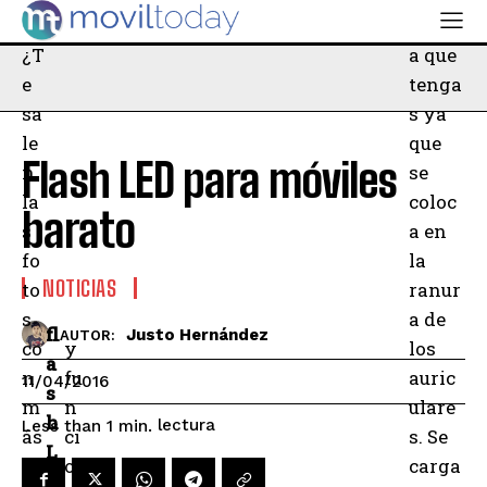
?
marc
¿T
a que
e
tenga
sa
s ya
le
que
Flash LED para móviles
n
se
la
coloc
barato
s
a en
fo
la
NOTICIAS
to
ranur
s
a de
fl
Justo Hernández
AUTOR:
co
y
los
a
n
fu
auric
11/04/2016
s
m
n
ulare
h
lectura
Less than 1
min.
ás
ci
s. Se
L
pí
o
carga
E