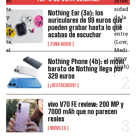
ec
inten
ta
sidad
Nothing Ear (3a): los
y
de la
auriculares de 99 euros que
ba
luz
pueden grabar hasta lo que
ra
entre
acabas de escuchar
ta,
(Low,
ZONA AUDIO
el
Medi
um y
Nothing Phone (4b): el móvil
High)
barato de Nothing llega por
.
329 euros
¡DESTACADOS!
vivo V70 FE review: 200 MP y
7000 mAh que no parecen
reales
MÓVILES