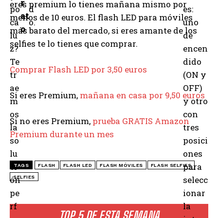
r
eres premium lo tienes mañana mismo por
po
d
es:
at
menos de 10 euros. El flash LED para móviles
ca
o.
uno
o
más barato del mercado, si eres amante de los
lu
de
selfies te lo tienes que comprar.
z?
encen
Te
dido
Comprar Flash LED por 3,50 euros
tr
(ON y
ae
OFF)
Si eres Premium,
mañana en casa por 9,50 euros
m
y otro
os
con
Si no eres Premium,
prueba GRATIS Amazon
la
tres
Premium durante un mes
so
posici
lu
ones
ci
para
TAGS
FLASH
FLASH LED
FLASH MÓVILES
FLASH SELFIES
ón
SELFIES
selecc
pe
ionar
rf
la
TOP 5 DE ESTA SEMANA