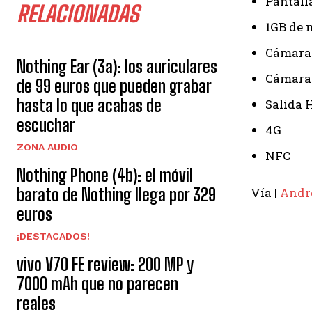
Pantall
RELACIONADAS
1GB de
Cámara 
Nothing Ear (3a): los auriculares
Cámara 
de 99 euros que pueden grabar
hasta lo que acabas de
Salida 
escuchar
4G
ZONA AUDIO
NFC
Nothing Phone (4b): el móvil
barato de Nothing llega por 329
Vía |
Andr
euros
¡DESTACADOS!
vivo V70 FE review: 200 MP y
7000 mAh que no parecen
reales