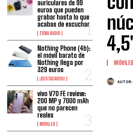
con
auriculares de 99
euros que pueden
núc
grabar hasta lo que
acabas de escuchar
ZONA AUDIO
4,5
Nothing Phone (4b):
el móvil barato de
Nothing llega por
MÓVILE
329 euros
¡DESTACADOS!
AUTOR:
vivo V70 FE review:
200 MP y 7000 mAh
que no parecen
reales
MÓVILES