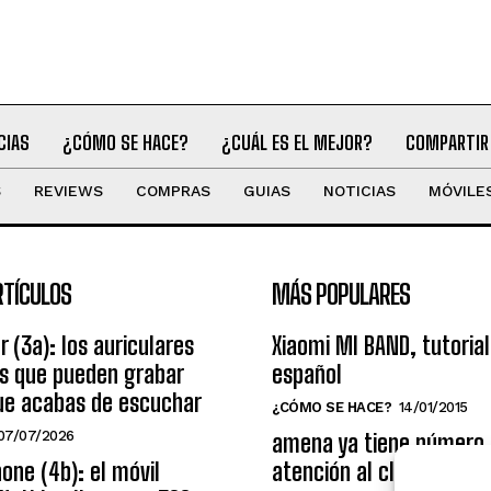
CIAS
¿CÓMO SE HACE?
¿CUÁL ES EL MEJOR?
COMPARTIR
S
REVIEWS
COMPRAS
GUIAS
NOTICIAS
MÓVILE
RTÍCULOS
MÁS POPULARES
r (3a): los auriculares
Xiaomi MI BAND, tutorial
os que pueden grabar
español
ue acabas de escuchar
¿CÓMO SE HACE?
14/01/2015
07/07/2026
amena ya tiene número
one (4b): el móvil
atención al cliente grat