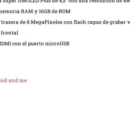
a Super AMOLED Plus de 4,5″ con una resolución de 4
 memoria RAM y 16GB de ROM
trasera de 8 MegaPíxeles con flash capaz de grabar v
frontal
HDMI con el puerto microUSB
oid and me