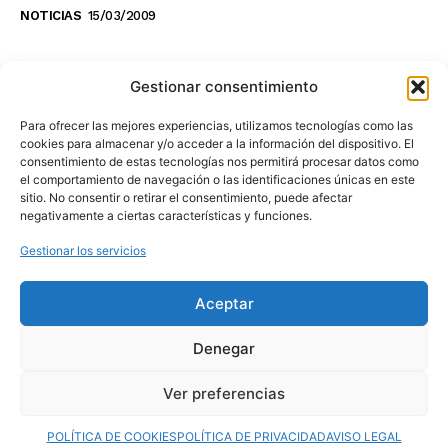
NOTICIAS
15/03/2009
NO TE PIERDAS LO ÚLTIMO DEL CANAL
Gestionar consentimiento
Para ofrecer las mejores experiencias, utilizamos tecnologías como las
cookies para almacenar y/o acceder a la información del dispositivo. El
consentimiento de estas tecnologías nos permitirá procesar datos como
Haz clic en «Estoy de acuerdo» para
el comportamiento de navegación o las identificaciones únicas en este
sitio. No consentir o retirar el consentimiento, puede afectar
activar Youtube
negativamente a ciertas características y funciones.
POLÍTICA DE COOKIES
Gestionar los servicios
Estoy de acuerdo
Aceptar
Denegar
Ver preferencias
© 2025 MovilToday. Todos los derechos reservados.
POLÍTICA DE COOKIES
POLÍTICA DE PRIVACIDAD
AVISO LEGAL