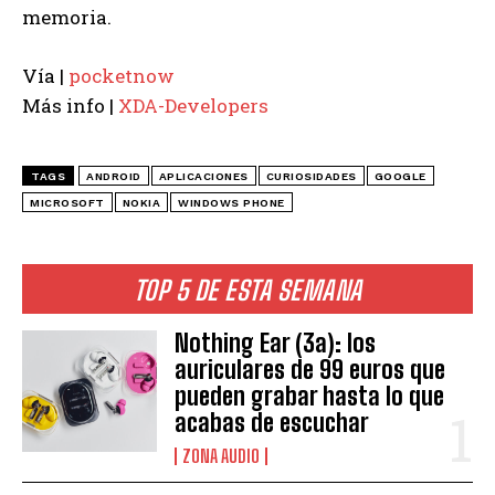
memoria.
Vía |
pocketnow
Más info |
XDA-Developers
TAGS
ANDROID
APLICACIONES
CURIOSIDADES
GOOGLE
MICROSOFT
NOKIA
WINDOWS PHONE
TOP 5 DE ESTA SEMANA
Nothing Ear (3a): los
auriculares de 99 euros que
pueden grabar hasta lo que
acabas de escuchar
ZONA AUDIO