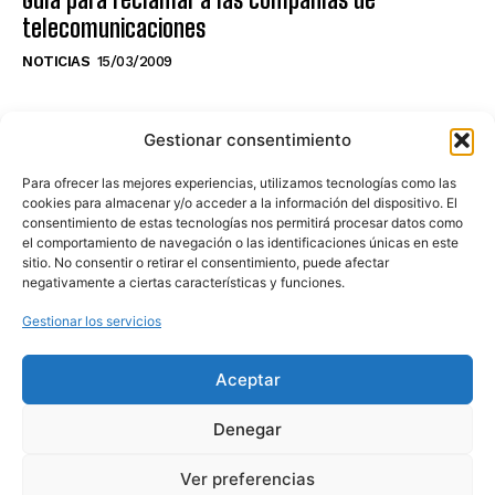
telecomunicaciones
NOTICIAS
15/03/2009
NO TE PIERDAS LO ÚLTIMO DEL CANAL
Gestionar consentimiento
Para ofrecer las mejores experiencias, utilizamos tecnologías como las
cookies para almacenar y/o acceder a la información del dispositivo. El
consentimiento de estas tecnologías nos permitirá procesar datos como
Haz clic en «Estoy de acuerdo» para
el comportamiento de navegación o las identificaciones únicas en este
sitio. No consentir o retirar el consentimiento, puede afectar
activar Youtube
negativamente a ciertas características y funciones.
POLÍTICA DE COOKIES
Gestionar los servicios
Estoy de acuerdo
Aceptar
Denegar
Ver preferencias