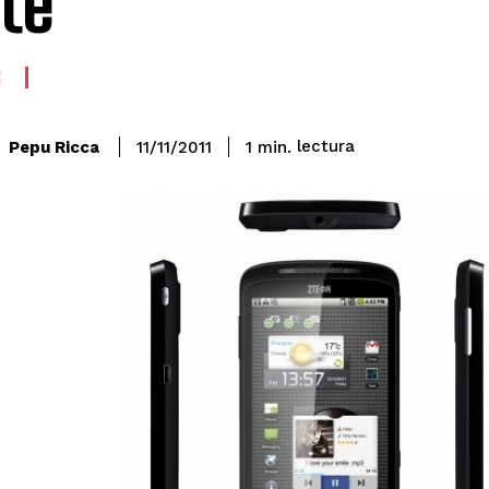
te
S
lectura
Pepu Ricca
1
min.
11/11/2011