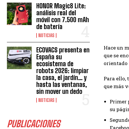
HONOR Magic8 Lite:
análisis real del
móvil con 7.500 mAh
de batería
NOTICIAS
Hace un m
ECOVACS presenta en
que se enc
España su
ecosistema de
orientado
robots 2026: limpiar
la casa, el jardín… y
Para ello,
hasta las ventanas,
que más vo
sin mover un dedo
NOTICIAS
Primer 
su pági
Segundo
PUBLICACIONES
Faceboo