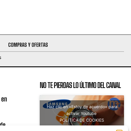
COMPRAS Y OFERTAS
S
NO TE PIERDAS LO ÚLTIMO DEL CANAL
 en
Haz clic en «Estoy de acuerdo» para
activar Youtube
POLÍTICA DE COOKIES
 de
Estoy de acuerdo