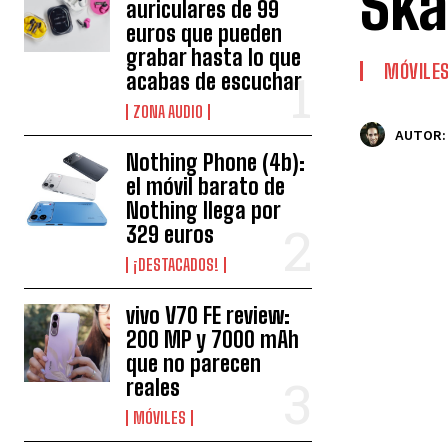
Ska
auriculares de 99
euros que pueden
grabar hasta lo que
MÓVILE
acabas de escuchar
ZONA AUDIO
AUTOR:
Nothing Phone (4b):
el móvil barato de
Nothing llega por
329 euros
¡DESTACADOS!
vivo V70 FE review:
200 MP y 7000 mAh
que no parecen
reales
MÓVILES