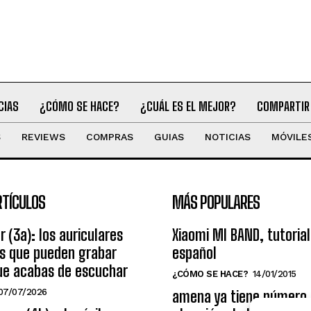
CIAS
¿CÓMO SE HACE?
¿CUÁL ES EL MEJOR?
COMPARTIR
S
REVIEWS
COMPRAS
GUIAS
NOTICIAS
MÓVILE
RTÍCULOS
MÁS POPULARES
r (3a): los auriculares
Xiaomi MI BAND, tutorial
os que pueden grabar
español
ue acabas de escuchar
¿CÓMO SE HACE?
14/01/2015
07/07/2026
amena ya tiene número