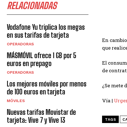
RELACIONADAS
Vodafone Yu triplica los megas
en sus tarifas de tarjeta
En cambio 
OPERADORAS
que realic
MÁSMÓVIL ofrece 1 GB por 5
euros en prepago
El consumo
de contrat
OPERADORAS
Los mejores móviles por menos
¿Se mete d
de 100 euros en tarjeta
Vía |
Urge
MÓVILES
Nuevas tarifas Movistar de
tarjeta: Vive 7 y Vive 13
TAGS
C