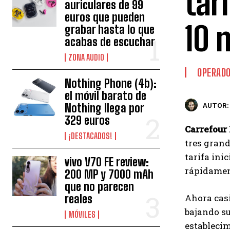
tar
auriculares de 99
euros que pueden
10 
grabar hasta lo que
acabas de escuchar
ZONA AUDIO
OPERAD
Nothing Phone (4b):
el móvil barato de
Nothing llega por
AUTOR:
329 euros
Carrefour
¡DESTACADOS!
tres grand
tarifa ini
vivo V70 FE review:
rápidamen
200 MP y 7000 mAh
que no parecen
reales
Ahora casi
bajando su
MÓVILES
establecim