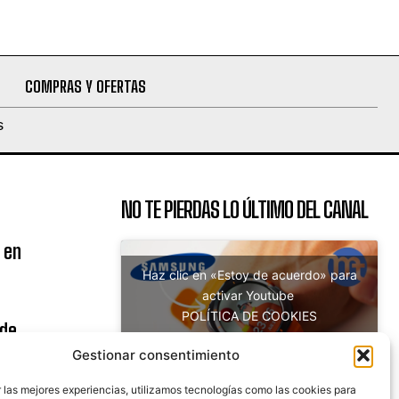
COMPRAS Y OFERTAS
S
NO TE PIERDAS LO ÚLTIMO DEL CANAL
 en
Haz clic en «Estoy de acuerdo» para
activar Youtube
POLÍTICA DE COOKIES
 de
Estoy de acuerdo
uito
Gestionar consentimiento
 las mejores experiencias, utilizamos tecnologías como las cookies para