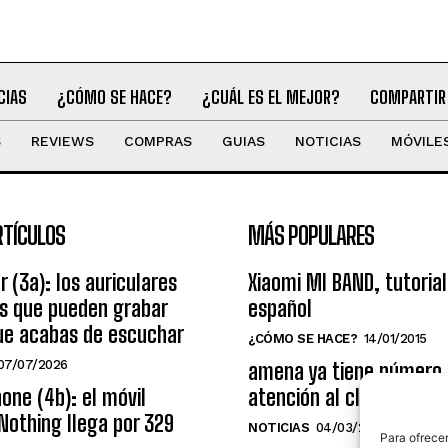
CIAS
¿CÓMO SE HACE?
¿CUÁL ES EL MEJOR?
COMPARTIR
S
REVIEWS
COMPRAS
GUIAS
NOTICIAS
MÓVILE
RTÍCULOS
MÁS POPULARES
r (3a): los auriculares
Xiaomi MI BAND, tutorial
os que pueden grabar
español
ue acabas de escuchar
¿CÓMO SE HACE?
14/01/2015
07/07/2026
amena ya tiene número
one (4b): el móvil
atención al cliente grat
Nothing llega por 329
NOTICIAS
04/03/2014
Para ofrecer