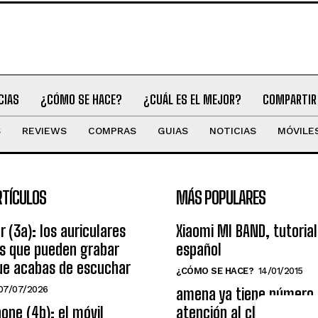
CIAS
¿CÓMO SE HACE?
¿CUÁL ES EL MEJOR?
COMPARTIR
S
REVIEWS
COMPRAS
GUIAS
NOTICIAS
MÓVILE
RTÍCULOS
MÁS POPULARES
r (3a): los auriculares
Xiaomi MI BAND, tutorial
os que pueden grabar
español
ue acabas de escuchar
¿CÓMO SE HACE?
14/01/2015
07/07/2026
amena ya tiene número
one (4b): el móvil
atención al cliente grat