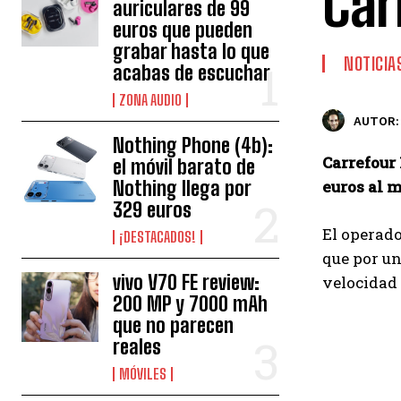
Car
auriculares de 99
euros que pueden
grabar hasta lo que
NOTICIA
acabas de escuchar
ZONA AUDIO
AUTOR:
Nothing Phone (4b):
Carrefour
el móvil barato de
Nothing llega por
euros al 
329 euros
El operado
¡DESTACADOS!
que por un
vivo V70 FE review:
velocidad 
200 MP y 7000 mAh
que no parecen
reales
MÓVILES