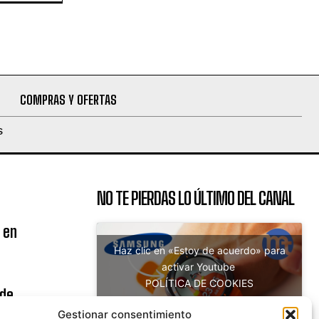
COMPRAS Y OFERTAS
S
NO TE PIERDAS LO ÚLTIMO DEL CANAL
 en
Haz clic en «Estoy de acuerdo» para
activar Youtube
POLÍTICA DE COOKIES
 de
Estoy de acuerdo
uito
Gestionar consentimiento