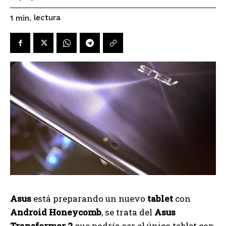
lectura
1
min.
Asus
está preparando un nuevo
tablet
con
Android Honeycomb
, se trata del
Asus
Transformer 2
que podría ser el único tablet con