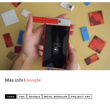
Más info |
Google
TAGS
ARA
GOOGLE
MÓVIL MODULAR
PROJECT ARA