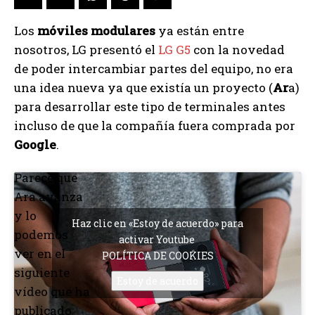
Los
móviles modulares
ya están entre
nosotros, LG presentó el
LG G5
con la novedad
de poder intercambiar partes del equipo, no era
una idea nueva ya que existía un proyecto (
Ar
a)
para desarrollar este tipo de terminales antes
incluso de que la compañía fuera comprada por
Google
.
Parece que
Ara avanza
y lo
Haz clic en «Estoy de acuerdo» para
podemos
activar Youtube
ver en el
POLÍTICA DE COOKIES
siguiente
Estoy de acuerdo
vídeo que ha
publicado