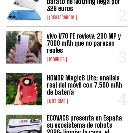
barato de Nothing llega por
329 euros
¡DESTACADOS!
vivo V70 FE review: 200 MP y
7000 mAh que no parecen
reales
MÓVILES
HONOR Magic8 Lite: análisis
real del móvil con 7.500 mAh
de batería
NOTICIAS
ECOVACS presenta en España
su ecosistema de robots
2026: limpiar la casa, el