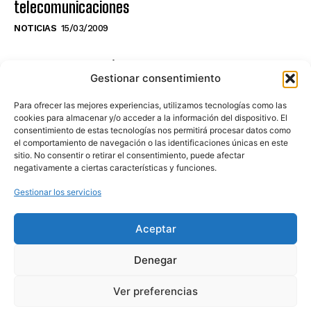
telecomunicaciones
NOTICIAS
15/03/2009
NO TE PIERDAS LO ÚLTIMO DEL CANAL
Gestionar consentimiento
Para ofrecer las mejores experiencias, utilizamos tecnologías como las
cookies para almacenar y/o acceder a la información del dispositivo. El
consentimiento de estas tecnologías nos permitirá procesar datos como
Haz clic en «Estoy de acuerdo» para
el comportamiento de navegación o las identificaciones únicas en este
sitio. No consentir o retirar el consentimiento, puede afectar
activar Youtube
negativamente a ciertas características y funciones.
POLÍTICA DE COOKIES
Gestionar los servicios
Estoy de acuerdo
Aceptar
Denegar
Ver preferencias