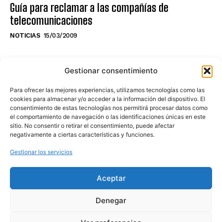
Guía para reclamar a las compañías de
telecomunicaciones
NOTICIAS
15/03/2009
NO TE PIERDAS LO ÚLTIMO DEL CANAL
Gestionar consentimiento
Para ofrecer las mejores experiencias, utilizamos tecnologías como las
cookies para almacenar y/o acceder a la información del dispositivo. El
consentimiento de estas tecnologías nos permitirá procesar datos como
Haz clic en «Estoy de acuerdo» para
el comportamiento de navegación o las identificaciones únicas en este
sitio. No consentir o retirar el consentimiento, puede afectar
activar Youtube
negativamente a ciertas características y funciones.
POLÍTICA DE COOKIES
Gestionar los servicios
Estoy de acuerdo
Aceptar
Denegar