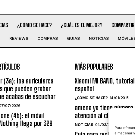
CIAS
¿CÓMO SE HACE?
¿CUÁL ES EL MEJOR?
COMPARTIR
S
REVIEWS
COMPRAS
GUIAS
NOTICIAS
MÓVILE
RTÍCULOS
MÁS POPULARES
r (3a): los auriculares
Xiaomi MI BAND, tutorial
os que pueden grabar
español
ue acabas de escuchar
¿CÓMO SE HACE?
14/01/2015
07/07/2026
amena ya tiene número
one (4b): el móvil
atención al cliente grat
Nothing llega por 329
NOTICIAS
04/03/2014
Para ofrecer
Guía para reclamar a las
almacenar y/