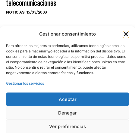
telecomunicaciones
NOTICIAS
15/03/2009
NO TE PIERDAS LO ÚLTIMO DEL CANAL
Gestionar consentimiento
Para ofrecer las mejores experiencias, utilizamos tecnologías como las
cookies para almacenar y/o acceder a la información del dispositivo. El
consentimiento de estas tecnologías nos permitirá procesar datos como
Haz clic en «Estoy de acuerdo» para
el comportamiento de navegación o las identificaciones únicas en este
sitio. No consentir o retirar el consentimiento, puede afectar
activar Youtube
negativamente a ciertas características y funciones.
POLÍTICA DE COOKIES
Gestionar los servicios
Estoy de acuerdo
Aceptar
Denegar
Ver preferencias