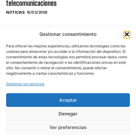
telecomunicaciones
NOTICIAS
15/03/2009
NO TE PIERDAS LO ÚLTIMO DEL CANAL
Gestionar consentimiento
Para ofrecer las mejores experiencias, utilizamos tecnologías como las
cookies para almacenar y/o acceder a la información del dispositivo. El
consentimiento de estas tecnologías nos permitirá procesar datos como
Haz clic en «Estoy de acuerdo» para
el comportamiento de navegación o las identificaciones únicas en este
sitio. No consentir o retirar el consentimiento, puede afectar
activar Youtube
negativamente a ciertas características y funciones.
POLÍTICA DE COOKIES
Gestionar los servicios
Estoy de acuerdo
Aceptar
Denegar
Ver preferencias