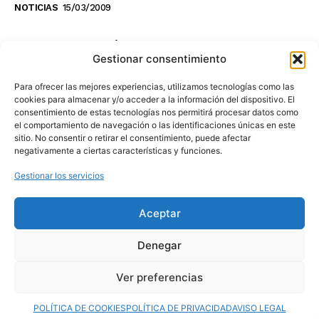
NOTICIAS
15/03/2009
NO TE PIERDAS LO ÚLTIMO DEL CANAL
Gestionar consentimiento
Para ofrecer las mejores experiencias, utilizamos tecnologías como las
cookies para almacenar y/o acceder a la información del dispositivo. El
consentimiento de estas tecnologías nos permitirá procesar datos como
Haz clic en «Estoy de acuerdo» para
el comportamiento de navegación o las identificaciones únicas en este
sitio. No consentir o retirar el consentimiento, puede afectar
activar Youtube
negativamente a ciertas características y funciones.
POLÍTICA DE COOKIES
Gestionar los servicios
Estoy de acuerdo
Aceptar
Denegar
Ver preferencias
© 2025 MovilToday. Todos los derechos reservados.
POLÍTICA DE COOKIES
POLÍTICA DE PRIVACIDAD
AVISO LEGAL