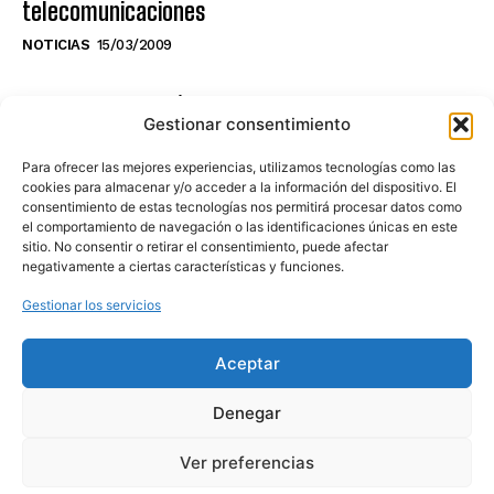
telecomunicaciones
NOTICIAS
15/03/2009
NO TE PIERDAS LO ÚLTIMO DEL CANAL
Gestionar consentimiento
Para ofrecer las mejores experiencias, utilizamos tecnologías como las
cookies para almacenar y/o acceder a la información del dispositivo. El
consentimiento de estas tecnologías nos permitirá procesar datos como
Haz clic en «Estoy de acuerdo» para
el comportamiento de navegación o las identificaciones únicas en este
sitio. No consentir o retirar el consentimiento, puede afectar
activar Youtube
negativamente a ciertas características y funciones.
POLÍTICA DE COOKIES
Gestionar los servicios
Estoy de acuerdo
Aceptar
Denegar
Ver preferencias