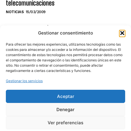
telecomunicaciones
NOTICIAS
15/03/2009
NO TE PIERDAS LO ÚLTIMO DEL CANAL
Gestionar consentimiento
Para ofrecer las mejores experiencias, utilizamos tecnologías como las
cookies para almacenar y/o acceder a la información del dispositivo. El
consentimiento de estas tecnologías nos permitirá procesar datos como
Haz clic en «Estoy de acuerdo» para
el comportamiento de navegación o las identificaciones únicas en este
sitio. No consentir o retirar el consentimiento, puede afectar
activar Youtube
negativamente a ciertas características y funciones.
POLÍTICA DE COOKIES
Gestionar los servicios
Estoy de acuerdo
Aceptar
Denegar
Ver preferencias