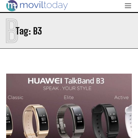
B
Tag:
B3