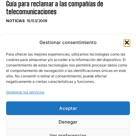
Guía para reclamar a las compañías de
telecomunicaciones
NOTICIAS
15/03/2009
NO TE PIERDAS LO ÚLTIMO DEL CANAL
Gestionar consentimiento
Para ofrecer las mejores experiencias, utilizamos tecnologías como las
cookies para almacenar y/o acceder a la información del dispositivo. El
consentimiento de estas tecnologías nos permitirá procesar datos como
Haz clic en «Estoy de acuerdo» para
el comportamiento de navegación o las identificaciones únicas en este
sitio. No consentir o retirar el consentimiento, puede afectar
activar Youtube
negativamente a ciertas características y funciones.
POLÍTICA DE COOKIES
Gestionar los servicios
Estoy de acuerdo
Aceptar
Denegar
Ver preferencias